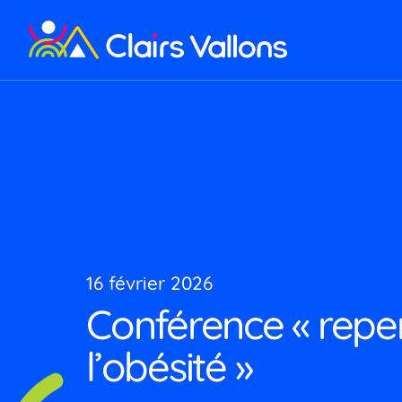
Notre
Ob
Ma
Dif
ma
Di
pa
Se
Se
16 février 2026
É
Conférence « repe
l’obésité »