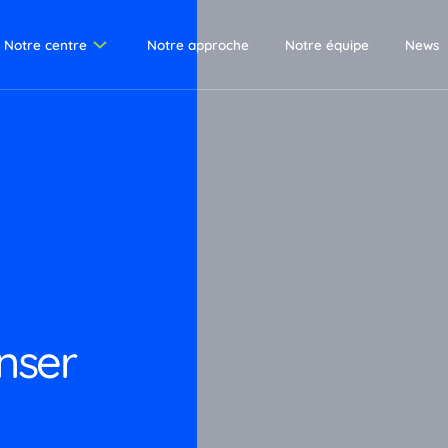
Notre centre
Notre approche
Notre équipe
News
 centre
ésité
ladies chroniques
ficultés relationnelles et
ladies chroniques
fficultés relationnelles
rents/bébé
rvice Infirmier
rvice Kiné
cole
nser